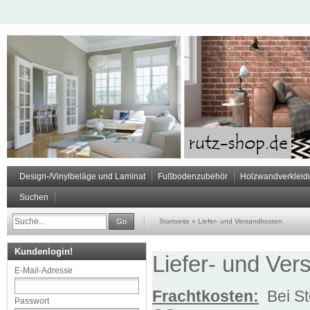
Design-/Vinylbeläge und Laminat
Fußbodenzubehör
Holzwandverkleid
Suchen
Go
Startseite
»
Liefer- und Versandkosten
Kundenlogin!
Liefer- und Ve
E-Mail-Adresse
Frachtkosten:
Bei St
Passwort