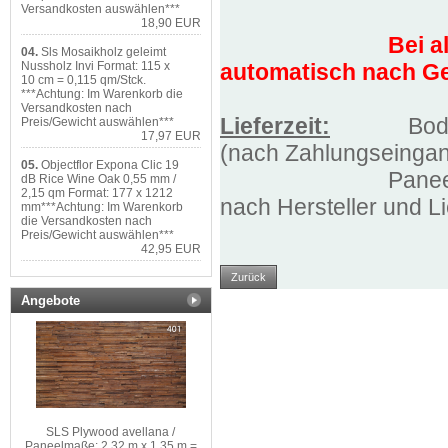
Versandkosten auswählen***
18,90 EUR
Bei a
04.
Sls Mosaikholz geleimt
automatisch nach Ge
Nussholz Invi Format: 115 x
10 cm = 0,115 qm/Stck.
***Achtung: Im Warenkorb die
Versandkosten nach
Lieferzeit:
Bodenbel
Preis/Gewicht auswählen***
17,97 EUR
(nach Zahlungseinga
05.
Objectflor Expona Clic 19
Paneele ca. 1,5 
dB Rice Wine Oak 0,55 mm /
2,15 qm Format: 177 x 1212
nach Hersteller und Li
mm***Achtung: Im Warenkorb
die Versandkosten nach
Preis/Gewicht auswählen***
42,95 EUR
Zurück
Angebote
SLS Plywood avellana /
Paneelmaße: 2,32 m x 1,35 m =