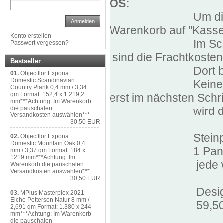
OS:
Um die Frachtkos
Anmelden
Warenkorb auf "Kass
Konto erstellen
Im Schritt 2 (nac
Passwort vergessen?
sind die Frachtkoste
Bestseller
Dort bitte Vers
01.
Objectflor Expona
Domestic Scandinavian
Keine Sorge, der 
Country Plank 0,4 mm / 3,34
qm Format: 152,4 x 1.219,2
erst im nächsten Schri
mm***Achtung: Im Warenkorb
wird der Kauf b
die pauschalen
Versandkosten auswählen***
30,50 EUR
Steinpan
02.
Objectflor Expona
Domestic Mountain Oak 0,4
1 Paneele 105,4
mm / 3,37 qm Format: 184 x
1219 mm***Achtung: Im
jede weitere Pa
Warenkorb die pauschalen
Versandkosten auswählen***
30,50 EUR
Design-/Vinylbe
03.
MPlus Masterplex 2021
Eiche Petterson Natur 8 mm /
59,50 € Frach
2,691 qm Format: 1.380 x 244
mm***Achtung: Im Warenkorb
die pauschalen