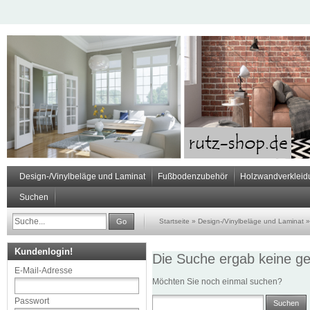
Design-/Vinylbeläge und Laminat
Fußbodenzubehör
Holzwandverkleid
Suchen
Go
Startseite
»
Design-/Vinylbeläge und Laminat
Kundenlogin!
Die Suche ergab keine ge
E-Mail-Adresse
Möchten Sie noch einmal suchen?
Passwort
Suchen