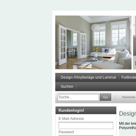
Design-/Vinylbeläge und Laminat
Fußbode
Suchen
Go
Startseite
Kundenlogin!
Desig
E-Mail-Adresse
Mit der kr
Polyuretha
Passwort