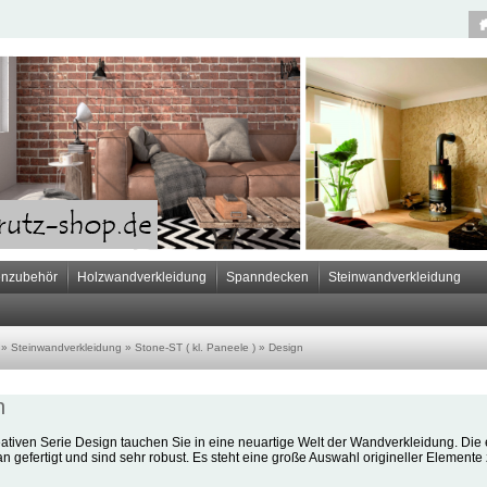
nzubehör
Holzwandverkleidung
Spanndecken
Steinwandverkleidung
»
Steinwandverkleidung
»
Stone-ST ( kl. Paneele )
»
Design
n
eativen Serie Design tauchen Sie in eine neuartige Welt der Wandverkleidung. Die
n gefertigt und sind sehr robust. Es steht eine große Auswahl origineller Elemente