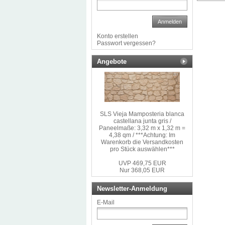
Anmelden
Konto erstellen
Passwort vergessen?
Angebote
SLS Vieja Mamposteria blanca
castellana junta gris /
Paneelmaße: 3,32 m x 1,32 m =
4,38 qm / ***Achtung: Im
Warenkorb die Versandkosten
pro Stück auswählen***
UVP 469,75 EUR
Nur 368,05 EUR
Newsletter-Anmeldung
E-Mail