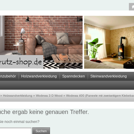
nzubehör
Holzwandverkleidung
Spanndecken
Steinwandverkleidung
»
Holzwandverkleidung
»
Wodewa 3 D Wood
»
Wodewa 400 (Paneele mit zweiseitigem Klebeba
che ergab keine genauen Treffer.
ie noch einmal suchen?
Suchen